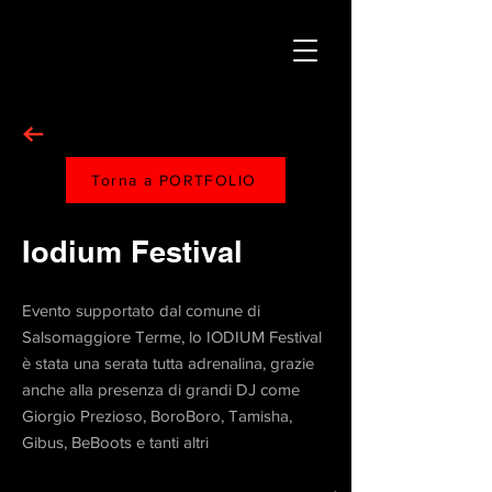
Torna a PORTFOLIO
Iodium Festival
Evento supportato dal comune di
Salsomaggiore Terme, lo IODIUM Festival
è stata una serata tutta adrenalina, grazie
anche alla presenza di grandi DJ come
Giorgio Prezioso, BoroBoro, Tamisha,
Gibus, BeBoots e tanti altri