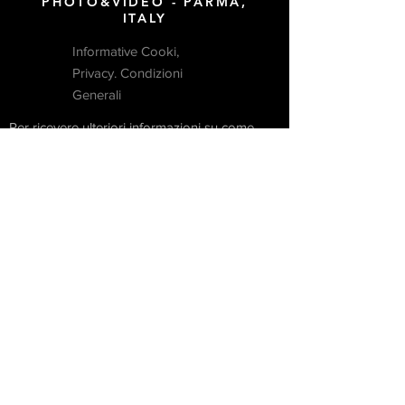
PHOTO&VIDEO - PARMA,
ITALY
Informative Cooki,
Privacy. Condizioni
Generali
Per ricevere ulteriori informazioni su come
creare una pagina delle Condizioni generali, è
possibile consultare questo
articolo di
supporto
.
Le delucidazioni, le informazioni e gli esempi
qui forniti sono di natura generica e non
dettagliata. Il presente articolo non costituisce
un consulto legale né una raccomandazione
in merito alle azioni che l’utente è tenuto a
intraprendere. Per ricevere informazioni
complete e assistenza nella creazione delle
proprie Condizioni generali
si
consiglia di